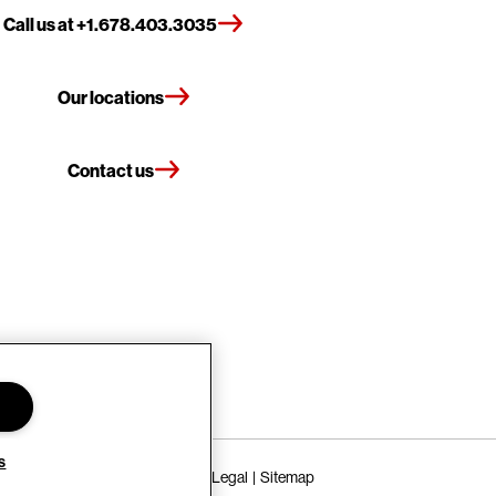
Call us at +1.678.403.3035
Our locations
Contact us
s
Terms of Use
Privacy Policy
Legal
Sitemap