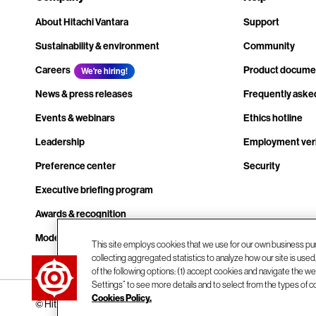
About Hitachi Vantara
Support
Sustainability & environment
Community
Careers
Product docume
We're hiring!
News & press releases
Frequently aske
Events & webinars
Ethics hotline
Leadership
Employment veri
Preference center
Security
Executive briefing program
Awards & recognition
Modern slavery transparency statement
This site employs cookies that we use for our own business pu
collecting aggregated statistics to analyze how our site is use
Contact us
of the following options: (1) accept cookies and navigate the web
Settings” to see more details and to select from the types of c
Cookies Policy.
© Hitachi Vantara LLC 2026. All Rights Reserved.