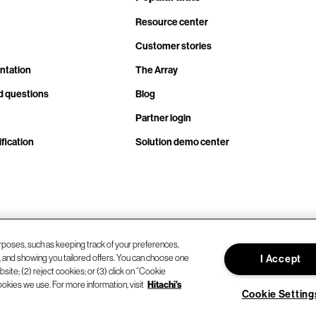
Resource center
Customer stories
ntation
The Array
d questions
Blog
Partner login
fication
Solution demo center
rposes, such as keeping track of your preferences,
d, and showing you tailored offers. You can choose one
I Accept
site; (2) reject cookies; or (3) click on “Cookie
ookies we use. For more information, visit
Hitachi's
Cookie Setting