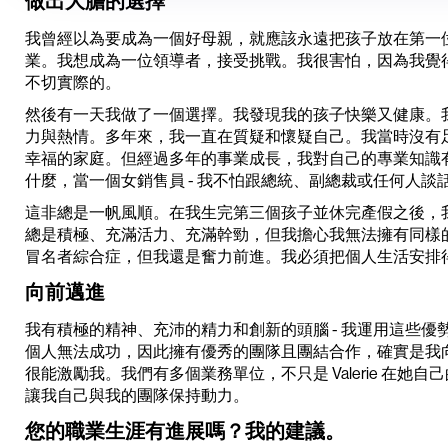
做出大膽的選擇
我曾經以為要成為一個好母親，就應該永遠把孩子放在第一
業。我想成為一位領導者，接受挑戰。我很害怕，因為我覺
不切實際的。
然後有一天我做了一個選擇。我發現我的孩子快樂又健康。
力與熱情。多年來，我一直在質疑和懷疑自己。我當時沒有
幸福的家庭。但經過多年的事業成長，我對自己的專業知識有
什麼，當一個女銷售員 - 我不怕跟總統、副總裁或任何人談
這非總是一帆風順。在我生完第三個孩子並休完產假之後，
總是積極、充滿活力、充滿幹勁，但我擔心我無法擁有同樣
冒名者綜合症，但我還是奮力前進。我必須把個人生活安排
向前邁進
我有積極的精神、充沛的精力和創新的頭腦 - 我運用這些
個人無法成功，因此擁有優秀的團隊且團結合作，確實是我
很能激勵我。我們有多個業務單位，不只是 Valerie 在
讓我自己與我的團隊保持動力。
您的職業生涯有進展嗎？我的建議。