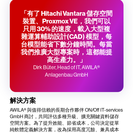
「有了 Hitachi Vantara 儲存空間
裝置、Proxmox VE，我們可以
只用 30% 的速度，載入大型複
雜運算輔助設計(CAD) 模型，每
台模型能省下數分鐘時間。每當
我們推廣大型專案時，這都能提
高生產力。」
Dirk Büter, Head of IT, AWILA®
Anlagenbau GmbH
解決方案
AWILA® 與值得信賴的長期合作夥伴 ON/Off IT-services
GmbH 商討，共同評估多種升級、擴充關鍵資料儲存
空間方案。為了提升效能、節省成本，公司決定從單
純軟體定義解決方案，改為採用高度冗餘、兼具成本