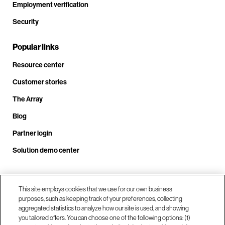
Employment verification
Security
Popular links
Resource center
Customer stories
The Array
Blog
Partner login
Solution demo center
Call us at +1.678.403.3035
This site employs cookies that we use for our own business
purposes, such as keeping track of your preferences, collecting
aggregated statistics to analyze how our site is used, and showing
you tailored offers. You can choose one of the following options: (1)
Our locations