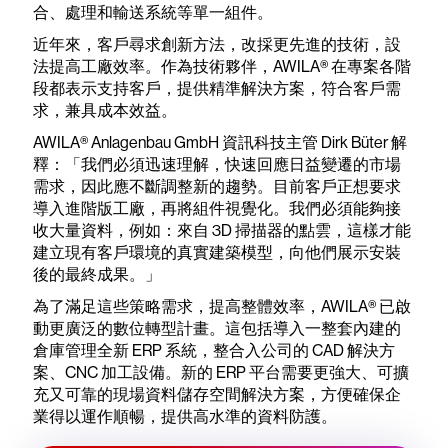
合、處理和輸送系統等單一組件。
近年來，客戶尋求創新方法，改採更先進的技術，設
法提高工廠效率。作為技術夥伴，AWILA® 在專案各階
段都表示支持客戶，提供精準解決方案，符合客戶需
求，兼具成本效益。
AWILA® Anlagenbau GmbH 資訊科技主管 Dirk Büter 解
釋：「我們必須迅速理解，快速回應日益變遷的市場
需求，因此應不斷調整新的趨勢。目前客戶正想要求
導入進階版工廠，再將組件視覺化。我們必須能夠接
收大量資料，例如：來自 3D 掃描器的點雲，這樣才能
建立現有客戶環境的真實建築模型，向他們展示安裝
後的最終成果。」
為了滿足這些策略需求，提高整體效率，AWILA® 已啟
動更廣泛的數位轉型計畫。這包括導入一整套內建的
倉庫管理全新 ERP 系統，整合入公司的 CAD 解決方
案、CNC 加工設備。新的 ERP 平台需要更強大、可擴
充又可靠的現場資料儲存空間解決方案，方便確保企
業得以運作順暢，提供高水準的資料防護。