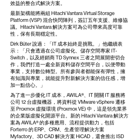
效益的整合式解決方案。
最新架構能將兩組 Hitachi Vantara Virtual Storage
Platform (VSP) 混合快閃陣列，簽訂五年支援、維修協
議。Hitachi Vantara 解決方案可為公司帶來高度可靠
性，保有長期穩定性。
Dirk Büter 說過：「IT 成本始終是挑戰。」他繼續表
示：「只會透過在公司虛擬化、儲存空間專家 IT-
Switch，以及經銷商 TD Synnex 三者之間展開密切合
作，我們打造一處全新資料儲存空間平台，以便帶動
事業，支持數位轉型。所有參與者都能保有彈性，擁
有知識與專業，就能提升對新解決方案的信任感，增
加一點信心。」
為了進一步優化 IT 成本，AWILA®、IT 開關 IT 服務將
公司 12 台虛擬機器，將資料從 VMware vSphere 遷移
至 Proxmox 虛擬環境 (Proxmox VE) 中，這是領先業界
的企業版虛擬化開源平台。新的 Hitachi Vantara 解決方
案為 AWILA® 的多種應用、流程提供動力，包括
Forterro 的 ERP、CRM、生產管理解決方案
Myfactory、3D CAD 解決方案 HiCAD，還會推出 ISD