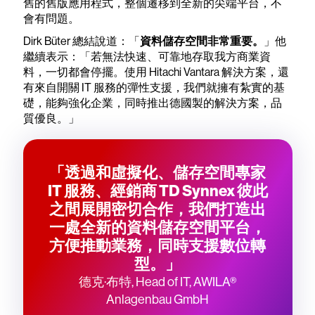
舊的舊版應用程式，整個遷移到全新的尖端平台，不
會有問題。
Dirk Büter 總結說道：「
資料儲存空間非常重要。
」他
繼續表示：「若無法快速、可靠地存取我方商業資
料，一切都會停擺。使用 Hitachi Vantara 解決方案，還
有來自開關 IT 服務的彈性支援，我們就擁有紮實的基
礎，能夠強化企業，同時推出德國製的解決方案，品
質優良。」
「透過和虛擬化、儲存空間專家
IT 服務、經銷商 TD Synnex 彼此
之間展開密切合作，我們打造出
一處全新的資料儲存空間平台，
方便推動業務，同時支援數位轉
型。」
德克·布特, Head of IT, AWILA®
Anlagenbau GmbH