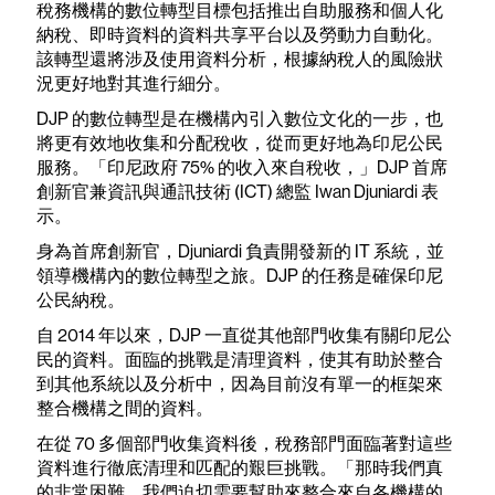
稅務機構的數位轉型目標包括推出自助服務和個人化
納稅、即時資料的資料共享平台以及勞動力自動化。
該轉型還將涉及使用資料分析，根據納稅人的風險狀
況更好地對其進行細分。
DJP 的數位轉型是在機構內引入數位文化的一步，也
將更有效地收集和分配稅收，從而更好地為印尼公民
服務。「印尼政府 75% 的收入來自稅收，」DJP 首席
創新官兼資訊與通訊技術 (ICT) 總監 Iwan Djuniardi 表
示。
身為首席創新官，Djuniardi 負責開發新的 IT 系統，並
領導機構內的數位轉型之旅。DJP 的任務是確保印尼
公民納稅。
自 2014 年以來，DJP 一直從其他部門收集有關印尼公
民的資料。面臨的挑戰是清理資料，使其有助於整合
到其他系統以及分析中，因為目前沒有單一的框架來
整合機構之間的資料。
在從 70 多個部門收集資料後，稅務部門面臨著對這些
資料進行徹底清理和匹配的艱巨挑戰。「那時我們真
的非常困難。我們迫切需要幫助來整合來自各機構的