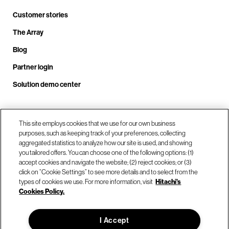
Customer stories
The Array
Blog
Partner login
Solution demo center
Call us at +1.678.403.3035
This site employs cookies that we use for our own business
purposes, such as keeping track of your preferences, collecting
aggregated statistics to analyze how our site is used, and showing
you tailored offers. You can choose one of the following options: (1)
Our locations
accept cookies and navigate the website; (2) reject cookies; or (3)
click on “Cookie Settings” to see more details and to select from the
types of cookies we use. For more information, visit
Hitachi's
Contact us
Cookies Policy.
I Accept
© Hitachi Vantara LLC 2026. All Rights Reserved.