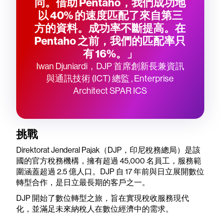
同。借助 Pentaho，我們成功地
以 40% 的速度匹配了來自第三
方的資料。成功率不斷提高。在
Pentaho 之前，我們的匹配率只
有 16%。」
Iwan Djuniardi，DJP 首席創新長兼資訊
與通訊技術 (ICT) 總監 , Enterprise
Architect SPAR ICS
挑戰
Direktorat Jenderal Pajak（DJP，印尼稅務總局）是該
國的官方稅務機構，擁有超過 45,000 名員工，服務範
圍涵蓋超過 2.5 億人口。DJP 自 17 年前與日立展開數位
轉型合作，是日立最長期的客戶之一。
DJP 開始了數位轉型之旅，旨在實現稅收服務現代
化，並滿足未來納稅人在數位經濟中的需求。