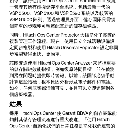
如今，該行使用 Hitachi Ops Center Administrator 來統
一管理其所有虛擬儲存平台系統，包括最新一代的
VSP 5500、VSP 5100 和 VSP E590 系統以及較舊的
VSP G1500 陣列。透過管理員介面，儲存團隊只需幾
個簡單的步驟即可輕鬆配置新的儲存磁碟區。
同時，Hitachi Ops Center Protector 大幅簡化了團隊的
複製管理工作流程。現在，使用日立全域活動設備設
定同步複製和使用 Hitachi Universal Replicator 設定非同
步複製變得更快、更簡單。
該團隊還使用 Hitachi Ops Center Analyzer 來監控重要
的儲存關鍵效能指標，例如復原時間目標，並在偵測
到潛在問題時提供即時警報。以前，該團隊必須手動
計算這些指標，根本原因分析涉及電子郵件和電話。
如今，任何瓶頸都清晰可見，並且可以立即追溯到各
個虛擬機器。
結果
採用 Hitachi Ops Center 使 Garanti BBVA 的儲存團隊能
夠對其儲存管理流程進行重大改進。「使用 Hitachi
Ops Center 自動化我們的日常任務是簡化我們運營的