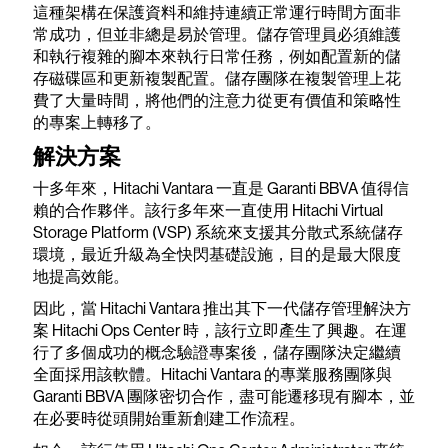
這種架構在保護資料和維持連續正常運行時間方面非
常成功，但並非總是易於管理。儲存管理員必須維護
和執行複雜的腳本來執行日常任務，例如配置新的儲
存磁碟區和更新複製配置。儲存團隊在複製管理上花
費了大量時間，將他們的注意力從更有價值和策略性
的專案上轉移了。
解決方案
十多年來，Hitachi Vantara 一直是 Garanti BBVA 值得信
賴的合作夥伴。該行多年來一直使用 Hitachi Virtual
Storage Platform (VSP) 系統來支援其分散式系統儲存
環境，最近升級為全快閃基礎設施，目的是最大限度
地提高效能。
因此，當 Hitachi Vantara 推出其下一代儲存管理解決方
案 Hitachi Ops Center 時，該行立即產生了興趣。在運
行了多個成功的概念驗證專案後，儲存團隊決定繼續
全面採用該軟體。Hitachi Vantara 的專業服務團隊與
Garanti BBVA 團隊密切合作，盡可能遷移現有腳本，並
在必要時從頭開始重新創建工作流程。