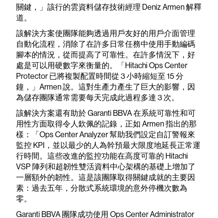
關鍵，」該行的雲資料儲存技術經理 Deniz Armen 解釋
道。
該解決方案使團隊能夠透過用戶友好的用戶介面管理
自動化流程，消除了在許多日常任務中使用手動編碼
腳本的情況，從而提高了可靠性。在許多情況下，好
處是可以用硬數字來衡量的。「Hitachi Ops Center
Protector 已將複製配置時間從 3 小時縮短至 15 分
鐘，」Armen 說。這對生產力產生了巨大的影響，因
為儲存團隊通常需要每天完成此過程多達 3 次。
該解決方案還有助於 Garanti BBVA 在系統可靠性和可
用性方面取得令人欽佩的記錄，正如 Armen 指出的那
樣：「Ops Center Analyzer 幫助我們設定自訂警報來
監控 KPI，並以最少的人為幹預最大限度地延長正常運
行時間。這些改進的監控功能在高度可靠的 Hitachi
VSP 陣列和超韌性雙活資料中心架構的基礎上增加了
一層額外的韌性。這是該團隊取得關鍵成就的主要因
素：過去五年，分散式系統環境的意外停機次數為
零。
Garanti BBVA 團隊成功使用 Ops Center Administrator