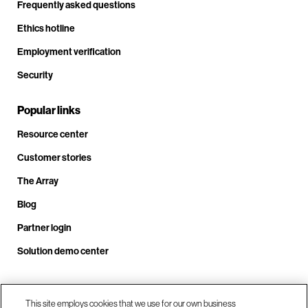
Frequently asked questions
Ethics hotline
Employment verification
Security
Popular links
Resource center
Customer stories
The Array
Blog
Partner login
Solution demo center
This site employs cookies that we use for our own business
Call us at +1.678.403.3035