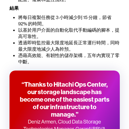
結果
將每日複製任務從 3 小時減少到 15 分鐘，節省
92% 的時間。
以基於用戶介面的自動化取代手動編碼的腳本，提
高可靠性。
透過即時監控最大限度地延長正常運行時間，同時
最大限度地減少人為幹預。
憑藉高效能、有韌性的儲存架構，五年內實現了零
中斷。
“Thanks to Hitachi Ops Center,
our storage landscape has
become one of the easiest parts
of our infrastructure to
manage.”
Deniz Armen, Cloud Data Storage
Technologies Manager, Garanti BBVA