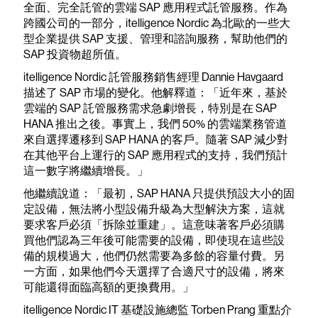
全面、完全託管的雲端 SAP 應用程式託管服務。作為
跨國公司的一部分，itelligence Nordic 為北歐的一些大
型企業提供 SAP 支援、管理和諮詢服務，幫助他們的
SAP 投資物超所值。
itelligence Nordic 託管服務銷售經理 Dannie Havgaard
描述了 SAP 市場的變化。他解釋道：「近年來，基於
雲端的 SAP 託管服務需求急劇增長，特別是在 SAP
HANA 推出之後。事實上，我們 50% 的雲端業務管道
來自選擇遷移到 SAP HANA 的客戶。隨著 SAP 減少對
在其他平台上運行的 SAP 應用程式的支持，我們預計
這一數字將繼續增長。」
他繼續說道：「最初，SAP HANA 只提供預設大小的固
定設備，無法將小型設備升級為大型解決方案，這就
要求客戶必須「拆除並重建」。這意味著客戶必須購
買他們認為三年後可能需要的設備，即使現在這些設
備的規模過大，他們仍然需要為多餘的容量付費。另
一方面，如果他們今天選擇了合適尺寸的設備，將來
可能還得面臨高額的更換費用。」
itelligence Nordic IT 基礎設施總監 Torben Prang 重點介