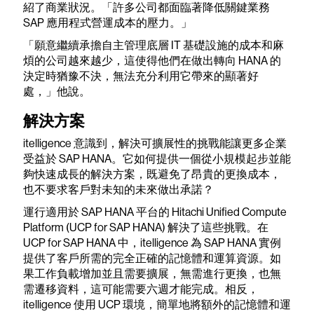
紹了商業狀況。「許多公司都面臨著降低關鍵業務
SAP 應用程式營運成本的壓力。」
「願意繼續承擔自主管理底層 IT 基礎設施的成本和麻
煩的公司越來越少，這使得他們在做出轉向 HANA 的
決定時猶豫不決，無法充分利用它帶來的顯著好
處，」他說。
解決方案
itelligence 意識到，解決可擴展性的挑戰能讓更多企業
受益於 SAP HANA。它如何提供一個從小規模起步並能
夠快速成長的解決方案，既避免了昂貴的更換成本，
也不要求客戶對未知的未來做出承諾？
運行適用於 SAP HANA 平台的 Hitachi Unified Compute
Platform (UCP for SAP HANA) 解決了這些挑戰。在
UCP for SAP HANA 中，itelligence 為 SAP HANA 實例
提供了客戶所需的完全正確的記憶體和運算資源。如
果工作負載增加並且需要擴展，無需進行更換，也無
需遷移資料，這可能需要六週才能完成。相反，
itelligence 使用 UCP 環境，簡單地將額外的記憶體和運