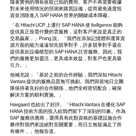
隨著實例的增長收取已知的費用。客戶不再需要根據
對未來使用情況的預測來購買設備，從而避免過度投
資並消除進入 SAP HANA 世界的關鍵成本障礙。
「在 Hitachi UCP 上運行 SAP HANA 使 itelligence 能夠
提供真正按需付費的雲服務，這對客戶來說是真正的
交易贏家，」Prang 說。「我們在添加記憶體和運算資
源方面的能力遠遠領先競爭對手，許多競爭對手還在
提供基於設備模型的 SAP HANA 託管服務。因此，我
們的服務更加靈活，更具成本效益，對客戶也更具吸
引力。」
他補充說：「基於之前的合作經驗，我們深知 Hitachi
Vantara 提供的服務品質無可挑剔。我們與當地日立團
隊保持著良好的合作關係，他們全程密切配合，確保
解決方案的順利實施。」
Havgaard 也給出了好評。「Hitachi Vantara 在優化 SAP
HANA 技術方面的投入給我們留下了深刻的印象。作為
SAP 服務供應商，選擇具有此類資格的基礎設施合作
夥伴對我們來說絕對至關重要，而日立無疑滿足了所
有條件，」他報告道。