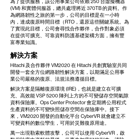
為了提供服務，該公用事業公司依賴 250 台虛擬機器
(VM) 和實體伺服器，總共處理將近 370TB 的資料。作
為網路韌性之旅的第一步，公司的目標是在一小時
內，達成復原時間目標（RTO，還原這些關鍵系統。為
了實現此目標，公司會尋找合作夥伴，合作對象必須
在提供可擴充、可靠資料防護基礎架構方面，擁有豐
富專業知識。
解決方案
Hitachi 及合作夥伴 VM2020 在 Hitachi 共創實驗室共同
開發一套全方位網路韌性解決方案，以期滿足公用事
業公司嚴格的復原、法規法務遵循目標。
解決方案是隔離復原環境 (IRE)，也就是建立在可擴
充、高效能 VSP 5200 陣列上方的不可變儲存空間氣隙
資料保險庫。Ops Center Protector 會定期將公用程式
生產資料的不可變快照儲存空間在保險庫中。接下
來，VM2020 開發的自動化平台 CyberVR 就會建立不
可變資料的數位孿生，可用於災難復原用途。
萬一出現勒索軟體攻擊，公司可以使用 CyberVR，啟