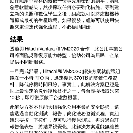
動保險庫中資料的最後一份事先加密好的副本，清除
惡意軟體感染，然後採取任何必要強化措施。等到建
立新的快照和數位孿生之後，組織就可以將虛擬機器
還原成最初的生產環境。如果復發，組織可以使用快
照來處理迭代強化流程，不必從頭開始。
結果
透過與 Hitachi Vantara 和 VM2020 合作，此公用事業公
司將面臨災難復原能力轉型，協助公司為居民、企業
提供不間斷服務。
一旦完成部署，Hitachi 和 VM2020 解決方案就能讓組
織在一小時 RTO 內，迅速復原 370TB 的關鍵任務資
料，降低停機時間風險。事實上，此解決方案已經是
世上最快速的災難復原技術之一，每台虛擬機器只需
10 秒，即可復原數千台虛擬機器。
此解決方案不只能大幅強化公用事業的安全態勢，還
能透過自動化測試、報告，簡化法務遵循流程。貴組
織只要按一下按鈕，即可執行復原測試，再透過自訂
報告儀表板，將結果視覺化。此解決方案還能無縫整