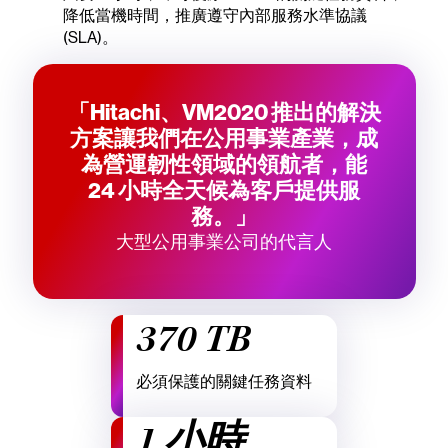
降低當機時間，推廣遵守內部服務水準協議
(SLA)。
「Hitachi、VM2020 推出的解決
方案讓我們在公用事業產業，成
為營運韌性領域的領航者，能
24 小時全天候為客戶提供服
務。」
大型公用事業公司的代言人
370 TB
必須保護的關鍵任務資料
1 小時