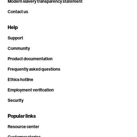
Modern slavery transparency statement
Contact us
Help
Support
Community
Product documentation
Frequently asked questions
Ethics hotline
Employment verification
Security
Popular links
Resource center
Customer stories