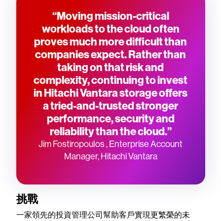
“Moving mission-critical
workloads to the cloud often
proves much more difficult than
companies expect. Rather than
taking on that risk and
complexity, continuing to invest
in Hitachi Vantara storage offers
a tried-and-trusted stronger
performance, security and
reliability than the cloud.”
Jim Fostiropoulos , Enterprise Account
Manager, Hitachi Vantara
挑戰
一家領先的投資管理公司幫助客戶實現更繁榮的未