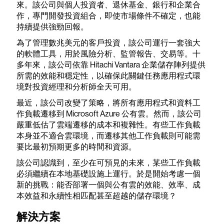
來。該公司與個人投資者、退休基金、銀行和企業合
作，專門開發投資組合，即使市場條件不確定，也能
持續提供強勁回報。
為了管理數兆美元的客戶投資，該公司運行一套強大
的軟體工具，用於風險分析、監管報告、交易等。十
多年來，該公司依靠 Hitachi Vantara 企業儲存陣列提供
所需的效能和穩定性，以確保此關鍵任務應用程式環
境對投資經理和分析師全天可用。
最近，該公司改變了策略，將所有應用程式和資料工
作負載遷移到 Microsoft Azure 公有雲。然而，該公司
嚴重低估了雲端遷移的成本和複雜性。有些工作負載
本身並不適合雲環境，而遷移其他工作負載則可能需
要比最初預期更多的時間和資源。
該公司認識到，至少在可預見的未來，某些工作負載
必須繼續在本地基礎設施上運行。於是開始考慮一個
新的挑戰：能否部署一個與公有雲的效能、效率、成
本效益和永續性相匹配甚至超越的儲存環境？
解決方案