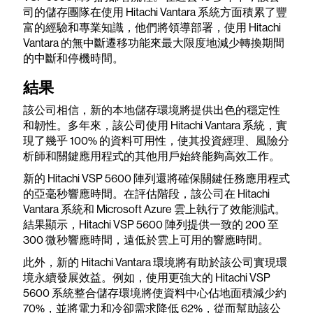
司的儲存團隊在使用 Hitachi Vantara 系統方面積累了豐
富的經驗和專業知識，他們將領導部署，使用 Hitachi
Vantara 的無中斷遷移功能來最大限度地減少轉換期間
的中斷和停機時間。
結果
該公司相信，新的本地儲存環境將提供出色的穩定性
和韌性。多年來，該公司使用 Hitachi Vantara 系統，實
現了幾乎 100% 的資料可用性，使其投資經理、風險分
析師和關鍵應用程式的其他用戶始終能夠高效工作。
新的 Hitachi VSP 5600 陣列還將確保關鍵任務應用程式
的亞毫秒響應時間。在評估階段，該公司在 Hitachi
Vantara 系統和 Microsoft Azure 雲上執行了效能測試。
結果顯示，Hitachi VSP 5600 陣列提供一致的 200 至
300 微秒響應時間，遠低於雲上可用的響應時間。
此外，新的 Hitachi Vantara 環境將有助於該公司實現環
境永續發展效益。例如，使用更強大的 Hitachi VSP
5600 系統整合儲存環境將使資料中心佔地面積減少約
70%，並將電力和冷卻需求降低 62%，從而幫助該公