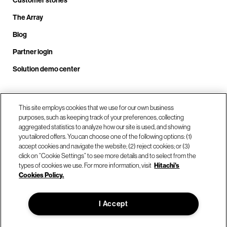
The Array
Blog
Partner login
Solution demo center
Call us at +1.678.403.3035
This site employs cookies that we use for our own business
purposes, such as keeping track of your preferences, collecting
aggregated statistics to analyze how our site is used, and showing
you tailored offers. You can choose one of the following options: (1)
Our locations
accept cookies and navigate the website; (2) reject cookies; or (3)
click on “Cookie Settings” to see more details and to select from the
types of cookies we use. For more information, visit
Hitachi's
Contact us
Cookies Policy.
I Accept
© Hitachi Vantara LLC 2026. All Rights Reserved.
Terms of Use
Privacy Policy
Legal
Sitemap