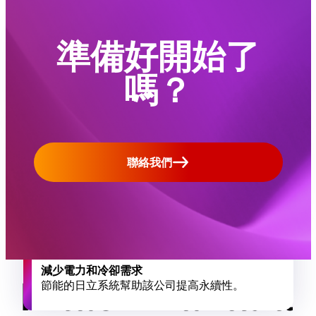
200-300
準備好開始了
微秒響應時間
嗎？
測試顯示 Hitachi VSP 5600 系統可為雲提供卓
越的效能。
70%
聯絡我們
資料中心佔地面積減少
功能強大的 Hitachi VSP 系統使該公司能夠將 10
個陣列整合為 6 個。
62%
減少電力和冷卻需求
節能的日立系統幫助該公司提高永續性。