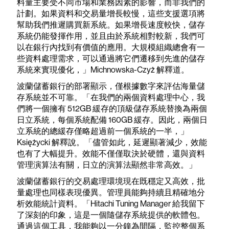
料量主要受不同市場和業務因素的影響，而非我們的
計劃。如果資料和交易量增長較慢，這些支援選項將
幫助我們推遲購買新系統。如果增長速度較快，儲存
系統仍能發揮作用，並且由於系統相對較新，我們可
以在銀行內找到有價值的應用。大規模組織總會有一
些資料處理需求，可以通過將它們遷移到先進的儲存
系統來實現優化，」Michnowska-Czyż 解釋道。
波蘭儲蓄銀行的部署顯示，僅根據數字來評估海量儲
存系統並不可靠。「在我們的兩個資料處理中心，我
們將一個擁有 512GB 緩存的頂級儲存系統替換為兩個
日立系統，每個系統配備 160GB 緩存。因此，兩個日
立系統的總緩存僅略超過前一個系統的一半，」
Księżycki 解釋說。「儘管如此，延遲顯著減少，效能
也有了大幅提升。效能不僅僅取決於硬體，還與資料
管理演算法有關，日立的演算法顯然非常高效。」
波蘭儲蓄銀行的交易處理環境現在既穩定又高效，批
量處理也同樣表現優異。管理員能夠持續且精確地分
析效能統計資料。「Hitachi Tuning Manager 給我留下
了深刻的印象，這是一個隨儲存系統提供的軟體包。
通過這個工具，我能夠以一分鐘為間隔，監控整個系