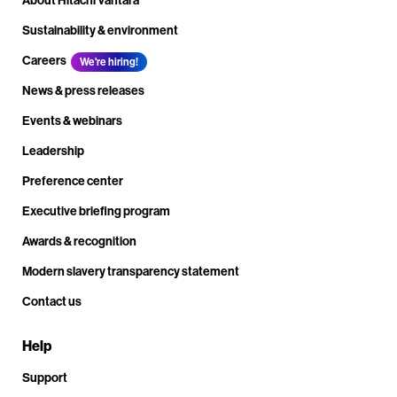
About Hitachi Vantara
Sustainability & environment
Careers
We're hiring!
News & press releases
Events & webinars
Leadership
Preference center
Executive briefing program
Awards & recognition
Modern slavery transparency statement
Contact us
Help
Support