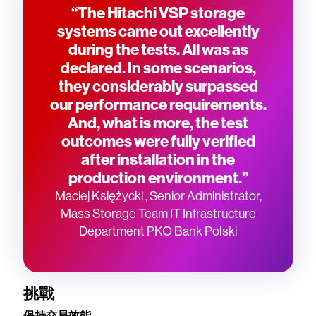
“The Hitachi VSP storage
systems came out excellently
during the tests. All was as
declared. In some scenarios,
they considerably surpassed
our performance requirements.
And, what is more, the test
outcomes were fully verified
after installation in the
production environment.”
Maciej Księżycki , Senior Administrator,
Mass Storage Team IT Infrastructure
Department PKO Bank Polski
挑戰
保持交易效能