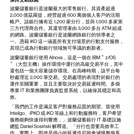
波蘭儲蓄銀行是波蘭最大的零售銀行。其資產超過
2,000 億茲羅提，經營超過 600 萬個個人客戶的活期
帳戶。該銀行擁有近 1,200 家分行，並與 1,000 多家第
三方代理商合作。其還管理著由 3,000 多台 ATM 組成
的網路。波蘭儲蓄銀行是波蘭網路銀行的領導者之
一。憑藉 iKO 這一涵蓋所有支付場景的行動支付服務，
其現已成為行動銀行領域無可爭議的創新者。
®
波蘭儲蓄銀行使用 Alnova，這是一個在 IBM
z/OS
®
（大型主機）操作環境中運行的高級交易平台，其中
還包括一個大容量儲存環境。在高峰時期，該平台每
秒處理近 2,000 筆交易。交易處理的表現對於銀行的
運作至關重要，並且主要取決於交易延遲時間。多個
專業 IT 和業務團隊負責監督系統，以確保其穩定和高
效。
「我們的工作是滿足客戶對服務品質的期望。當使用
Inteligo、iPKO 或 iKO 等線上和行動服務時，客戶希望
服務能夠快速得到響應，」波蘭儲蓄銀行 IT 基礎設施
總監 Daniel Sosiński 解釋道。「分行也需要高效率工
作。實際上，即使是很小的延遲也可能會減慢整個系