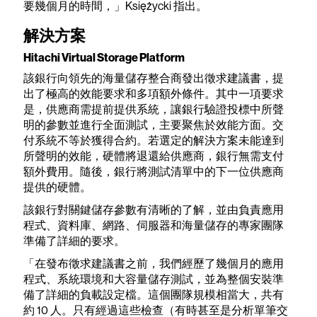
要幾個月的時間，」Księżycki 指出。
解決方案
Hitachi Virtual Storage Platform
該銀行向領先的海量儲存整合商發出徵求建議書，提
出了極高的效能要求和多項額外條件。其中一項要求
是，供應商需提前提供系統，讓銀行驗證投標中所聲
明的參數並進行全面測試，主要聚焦於效能方面。交
付系統不等於獲得合約。若選定的解決方案未能達到
所聲明的效能，硬體將退還給供應商，銀行無需支付
額外費用。隨後，銀行將測試清單中的下一位供應商
提供的硬體。
該銀行對關鍵儲存參數有清晰的了解，並由負責應用
程式、資料庫、網路、伺服器和海量儲存的專家團隊
準備了詳細的要求。
「在發布徵求建議書之前，我們經歷了幾個月的應用
程式、系統環境和大容量儲存測試，並為整個安裝準
備了詳細的負載設定檔。這個團隊規模相當大，共有
約 10 人。只有經過這些檢查（有時甚至是分析單筆交