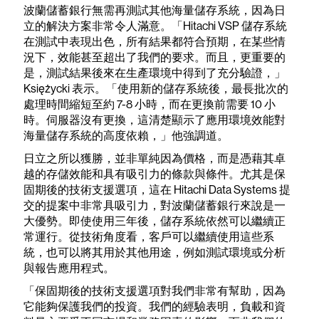
波蘭儲蓄銀行無需再測試其他海量儲存系統，因為日
立的解決方案非常令人滿意。「Hitachi VSP 儲存系統
在測試中表現出色，所有結果都符合預期，在某些情
況下，效能甚至超出了我們的要求。而且，更重要的
是，測試結果後來在生產環境中得到了充分驗證，」
Księżycki 表示。「使用新的儲存系統後，最長批次的
處理時間縮短至約 7-8 小時，而在更換前需要 10 小
時。伺服器沒有更換，這清楚顯示了應用環境效能對
海量儲存系統的高度依賴，」他強調道。
日立之所以獲勝，並非單純因為價格，而是憑藉其卓
越的存儲效能和具有吸引力的條款與條件。尤其是保
固期後的技術支援選項，這在 Hitachi Data Systems 提
交的提案中非常具吸引力，對波蘭儲蓄銀行來說是一
大優勢。即使使用三年後，儲存系統依然可以繼續正
常運行。從技術角度看，客戶可以繼續使用這些系
統，也可以將其用於其他用途，例如測試環境或分析
與報告應用程式。
「保固期後的技術支援選項對我們非常有幫助，因為
它能夠保護我們的投資。我們的經驗表明，負載和資