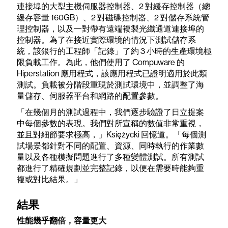
連接埠的大型主機伺服器控制器、2 對緩存控制器（總
緩存容量 160GB）、2 對磁碟控制器、2 對儲存系統管
理控制器，以及一對帶有遠端複製光纖通道連接埠的
控制器。為了在接近實際環境的情況下測試儲存系
統，該銀行的工程師「記錄」了約 3 小時的生產環境極
限負載工作。為此，他們使用了 Compuware 的
Hiperstation 應用程式，該應用程式已證明適用於此類
測試。負載被分階段重現於測試環境中，並調整了海
量儲存、伺服器平台和網路的配置參數。
「在幾個月的測試過程中，我們逐步驗證了日立提案
中每個參數的表現。我們對所宣稱的數值非常重視，
並且對細節要求極高，」Księżycki 回憶道。「每個測
試場景都針對不同的配置、資源、同時執行的作業數
量以及各種模擬問題進行了多種變體測試。所有測試
都進行了精確規劃並完整記錄，以便在需要時能夠重
複或對比結果。」
結果
性能幾乎翻倍，容量更大