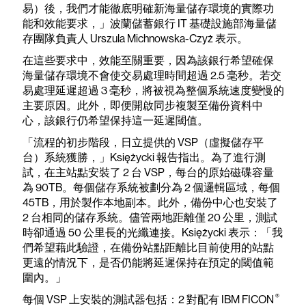
易）後，我們才能徹底明確新海量儲存環境的實際功
能和效能要求，」波蘭儲蓄銀行 IT 基礎設施部海量儲
存團隊負責人 Urszula Michnowska-Czyż 表示。
在這些要求中，效能至關重要，因為該銀行希望確保
海量儲存環境不會使交易處理時間超過 2.5 毫秒。若交
易處理延遲超過 3 毫秒，將被視為整個系統速度變慢的
主要原因。此外，即便開啟同步複製至備份資料中
心，該銀行仍希望保持這一延遲閾值。
「流程的初步階段，日立提供的 VSP（虛擬儲存平
台）系統獲勝，」Księżycki 報告指出。為了進行測
試，在主站點安裝了 2 台 VSP，每台的原始磁碟容量
為 90TB。每個儲存系統被劃分為 2 個邏輯區域，每個
45TB，用於製作本地副本。此外，備份中心也安裝了
2 台相同的儲存系統。儘管兩地距離僅 20 公里，測試
時卻通過 50 公里長的光纖連接。Księżycki 表示：「我
們希望藉此驗證，在備份站點距離比目前使用的站點
更遠的情況下，是否仍能將延遲保持在預定的閾值範
圍內。」
®
每個 VSP 上安裝的測試器包括：2 對配有 IBM FICON