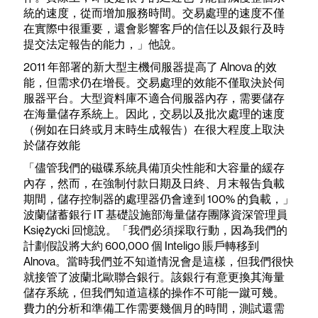
統的速度，從而增加服務時間。交易處理的速度不僅
在實際中很重要，還會影響客戶的信任以及銀行及時
提交法定報告的能力，」他說。
2011 年部署的新大型主機伺服器提高了 Alnova 的效
能，但需求仍在增長。交易處理的效能不僅取決於伺
服器平台。大型資料庫不適合伺服器內存，需要儲存
在海量儲存系統上。因此，交易以及批次處理的速度
（例如在日終或月末時生成報告）在很大程度上取決
於儲存效能
「儘管我們的磁碟系統具備頂尖性能和大容量的緩存
內存，然而，在強制付款日期及日終、月末報告負載
期間，儲存控制器的處理器仍會達到 100% 的負載，」
波蘭儲蓄銀行 IT 基礎設施部海量儲存團隊資深管理員
Księżycki 回憶說。「我們必須採取行動，因為我們的
計劃假設將大約 600,000 個 Inteligo 賬戶轉移到
Alnova。當時我們並不知道情況會是這樣，但我們很快
就接管了波蘭北歐聯合銀行。該銀行有意更換其海量
儲存系統，但我們知道這樣的操作不可能一蹴可幾。
費力的分析和準備工作需要幾個月的時間，測試還需