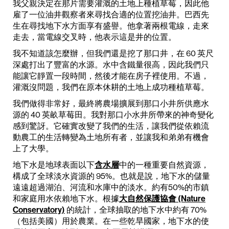
我父親決定在那片需要灌溉的土地上種植草莓，因此他
雇了一位油井觀察者來尋找合適的位置挖油井。巴西先
生在尋找地下水方面享有盛譽。他拿著兩根電線，走來
走去，當電線交叉時，他表示這是井的位置。
我不知道該怎麼辦，但我們還是挖了那口井，在 60 英尺
深處打出了豐富的水源。水中含鐵量很高，因此我們只
能讓它靜置一段時間，然後才能在房子裡使用。不過，
灌溉沒問題，我們在原本休耕的土地上成功種植草莓。
我們做得非常好，最終將農場擴展到那口小井所供應水
源的 40 英畝草莓田。我對那口小水井所帶來的神奇變化
感到驚訝。它確實改變了我們的生活，讓我們從依賴流
動農工的生活轉變為土地所有者，並讓我和弟弟有機會
上了大學。
地下水是地球表面以下
含水層
中的一種重要自然資源，
構成了全球淡水資源的 95%。也就是說，地下水的儲量
遠遠超過湖泊、河流和水庫中的淡水。約有50%的市鎮
和家庭用水依賴地下水。根據
大自然保護協會 (Nature
Conservatory)
的統計，全球抽取的地下水中約有 70%
（包括美國）用於農業。在一些乾旱國家，地下水的使