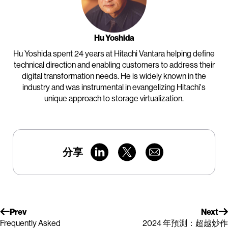
Hu Yoshida
Hu Yoshida spent 24 years at Hitachi Vantara helping define
technical direction and enabling customers to address their
digital transformation needs. He is widely known in the
industry and was instrumental in evangelizing Hitachi's
unique approach to storage virtualization.
分享
Prev
Next
Frequently Asked
2024 年預測：超越炒作