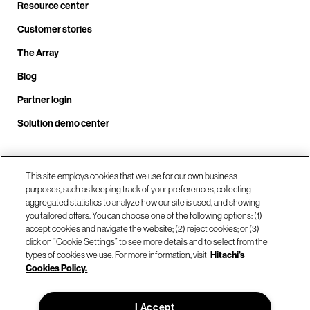
Resource center
Customer stories
The Array
Blog
Partner login
Solution demo center
Call us at +1.678.403.3035
This site employs cookies that we use for our own business
purposes, such as keeping track of your preferences, collecting
aggregated statistics to analyze how our site is used, and showing
you tailored offers. You can choose one of the following options: (1)
Our locations
accept cookies and navigate the website; (2) reject cookies; or (3)
click on “Cookie Settings” to see more details and to select from the
types of cookies we use. For more information, visit
Hitachi's
Contact us
Cookies Policy.
I Accept