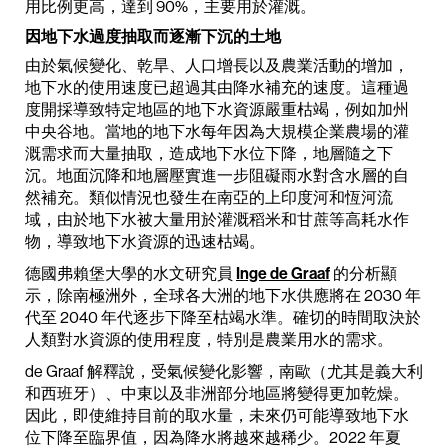
用比例更高，達到 90%，主要用於灌溉。
因地下水過度抽取而逐漸下沉的土地
由於氣候變化、乾旱、人口增長以及農業活動的增加，
地下水的使用速度已超過其由降水補充的速度。這種過
度開採導致特定地區的地下水資源嚴重枯竭，例如加州
中央谷地。當地的地下水每年因為大規模企業農場的灌
溉需求而大量抽取，造成地下水位下降，地層隨之下
沉。地面沉降和地層壓實進一步阻礙雨水對含水層的自
然補充。類似情況也發生在南亞的上印度河和恆河流
域，由於地下水被大量用於灌溉稻米和甘蔗等高耗水作
物，導致地下水資源的迅速枯竭。
德國弗賴堡大學的水文研究員
Inge de Graaf
的分析顯
示，除南極洲外，全球各大洲的地下水供應將在 2030 年
代至 2040 年代逐步下降至枯竭水準。確切的時間取決於
人類對水資源的使用程度，特別是農業用水的需求。
de Graaf 解釋說，受氣候變化影響，南歐（尤其是義大利
和西班牙）、中東以及非洲部分地區將變得更加乾燥。
因此，即使維持目前的取水量，未來仍可能導致地下水
位下降至臨界值，因為降水將越來越稀少。2022 年夏