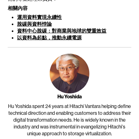
相關內容
運用資料實現永續性
脫碳與資料悖論
資料中心脫碳：對商業與地球的雙重效益
以資料為起點，推動永續電源
Hu Yoshida
Hu Yoshida spent 24 years at Hitachi Vantara helping define
technical direction and enabling customers to address their
digital transformation needs. He is widely known in the
industry and was instrumental in evangelizing Hitachi's
unique approach to storage virtualization.