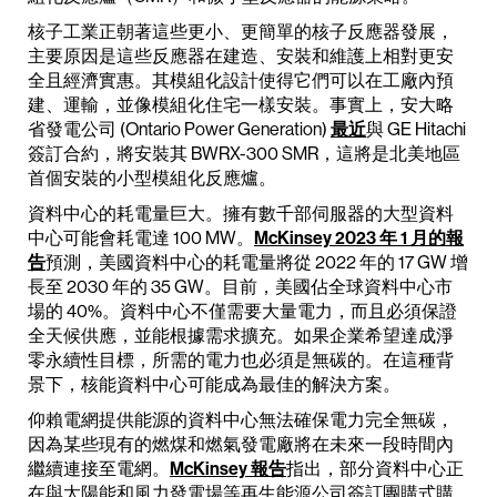
核子工業正朝著這些更小、更簡單的核子反應器發展，
主要原因是這些反應器在建造、安裝和維護上相對更安
全且經濟實惠。其模組化設計使得它們可以在工廠內預
建、運輸，並像模組化住宅一樣安裝。事實上，安大略
省發電公司 (Ontario Power Generation)
最近
與 GE Hitachi
簽訂合約，將安裝其 BWRX-300 SMR，這將是北美地區
首個安裝的小型模組化反應爐。
資料中心的耗電量巨大。擁有數千部伺服器的大型資料
中心可能會耗電達 100 MW。
McKinsey 2023 年 1 月的報
告
預測，美國資料中心的耗電量將從 2022 年的 17 GW 增
長至 2030 年的 35 GW。目前，美國佔全球資料中心市
場的 40%。資料中心不僅需要大量電力，而且必須保證
全天候供應，並能根據需求擴充。如果企業希望達成淨
零永續性目標，所需的電力也必須是無碳的。在這種背
景下，核能資料中心可能成為最佳的解決方案。
仰賴電網提供能源的資料中心無法確保電力完全無碳，
因為某些現有的燃煤和燃氣發電廠將在未來一段時間內
繼續連接至電網。
McKinsey 報告
指出，部分資料中心正
在與太陽能和風力發電場等再生能源公司簽訂團購式購