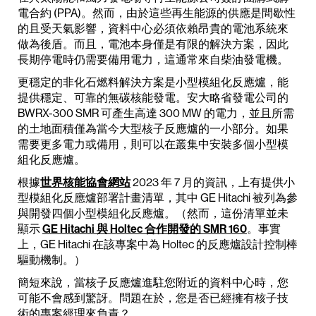
電合約 (PPA)。然而，由於這些再生能源的供應是間歇性
的且受天氣影響，資料中心必須依賴昂貴的電池系統來
做為後盾。而且，電池本身僅是有限的解決方案，因此
長期停電時仍需要備用電力，這通常來自柴油發電機。
更穩定的非化石燃料解決方案是小型模組化反應爐，能
提供穩定、可靠的無碳核能發電。安大略省發電公司的
BWRX-300 SMR 可產生高達 300 MW 的電力，並且所需
的土地面積僅為當今大型核子反應爐的一小部分。如果
需要更多電力或備用，則可以在叢集中安裝多個小型模
組化反應爐。
根據
世界核能協會網站
2023 年 7 月的資訊，上有提供小
型模組化反應爐部署計畫清單，其中 GE Hitachi 被列為參
與開發四個小型模組化反應爐。（然而，這份清單並未
顯示
GE Hitachi 與 Holtec 合作開發的 SMR 160
。事實
上，GE Hitachi 在該專案中為 Holtec 的反應爐設計控制棒
驅動機制。）
簡短來說，當核子反應爐進駐您附近的資料中心時，您
可能不會感到驚訝。問題在於，您是否已經擁有核子技
術的專案經理來負責？