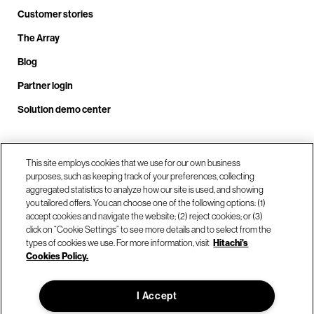
Customer stories
The Array
Blog
Partner login
Solution demo center
Call us at +1.678.403.3035
This site employs cookies that we use for our own business
purposes, such as keeping track of your preferences, collecting
aggregated statistics to analyze how our site is used, and showing
you tailored offers. You can choose one of the following options: (1)
Our locations
accept cookies and navigate the website; (2) reject cookies; or (3)
click on “Cookie Settings” to see more details and to select from the
types of cookies we use. For more information, visit
Hitachi's
Contact us
Cookies Policy.
I Accept
© Hitachi Vantara LLC 2026. All Rights Reserved.