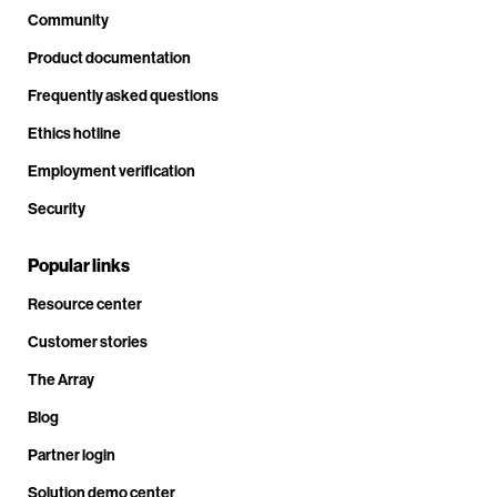
Community
Product documentation
Frequently asked questions
Ethics hotline
Employment verification
Security
Popular links
Resource center
Customer stories
The Array
Blog
Partner login
Solution demo center