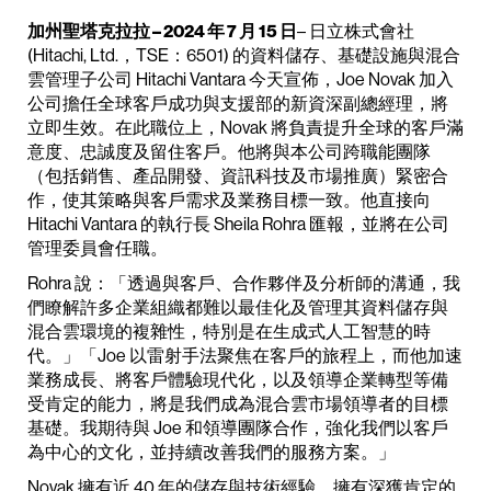
加州聖塔克拉拉 – 2024 年 7 月 15 日
– 日立株式會社
(Hitachi, Ltd.，TSE：6501) 的資料儲存、基礎設施與混合
雲管理子公司 Hitachi Vantara 今天宣佈，Joe Novak 加入
公司擔任全球客戶成功與支援部的新資深副總經理，將
立即生效。在此職位上，Novak 將負責提升全球的客戶滿
意度、忠誠度及留住客戶。他將與本公司跨職能團隊
（包括銷售、產品開發、資訊科技及市場推廣）緊密合
作，使其策略與客戶需求及業務目標一致。他直接向
Hitachi Vantara 的執行長 Sheila Rohra 匯報，並將在公司
管理委員會任職。
Rohra 說：「透過與客戶、合作夥伴及分析師的溝通，我
們瞭解許多企業組織都難以最佳化及管理其資料儲存與
混合雲環境的複雜性，特別是在生成式人工智慧的時
代。」「Joe 以雷射手法聚焦在客戶的旅程上，而他加速
業務成長、將客戶體驗現代化，以及領導企業轉型等備
受肯定的能力，將是我們成為混合雲市場領導者的目標
基礎。我期待與 Joe 和領導團隊合作，強化我們以客戶
為中心的文化，並持續改善我們的服務方案。」
Novak 擁有近 40 年的儲存與技術經驗，擁有深獲肯定的