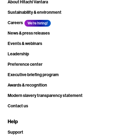
About Hitachi Vantara
Sustainability & environment
Careers
We're hiring!
News & press releases
Events & webinars
Leadership
Preference center
Executive briefing program
Awards & recognition
Modern slavery transparency statement
Contact us
Help
Support