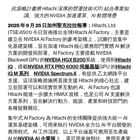
此策略計畫將 Hitachi 深厚的營運技術 (OT) 結合專業知
識、強大的 NVIDIA 加速運算、AI 軟體堆疊
2025 年 9 月 25 日加州聖克拉拉報導：
Hitachi, Ltd.
(TSE:6501) 今日宣佈推出全球Hitachi AI Factory，主要是
建立在 NVIDIA AI Factory 的參考架構上，試圖打造集中
化基礎架構，旨在加速 Hitachi 核心業務部門實體 AI 解決
方案的開發與部署。AI Factory 主要搭載 NVIDIA
Blackwell GPU 的
NVIDIA HGX B200
系統，使用到
Hitachi
iQ
，搭載
NVIDIA RTX PRO 6000 伺服器版
GPU 的
Hitachi
iQ M 系列
、
NVIDIA Spectrum-X
，有提供
乙太網路平台
支援。這項策略措施將直接支援 Hitachi 的雄心壯志，建
立並部署可以和現實世界互動的 AI。AI Factory 也讓
Hitachi 能進一步擴大 HMAX 規模，也是公司 AI 支援解決
方案系列，旨在解決行動力、能源、產業和科技部門的
各種疑難雜症。
集中式 AI Factory 為 Hitachi 的全球團隊提供強大統一 AI
運算基礎架構，可用來執行 NVIDIA 全方位 AI 平台開發的
應用程式、AI 工作流程。以上平台涵蓋可應用至生產級
AI 的
NVIDIA AI 企業版
上，還可用來做類比，應用至產業