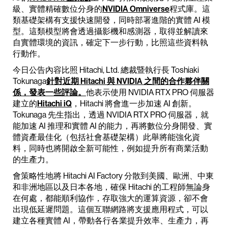
級、實體精確數位分身的
NVIDIA Omniverse
程式庫。這
類基礎架構有支援快速開發，同時部署進階的實體 AI 模
型。這類模型將會透過攝影機和感測器，取得並解讀來
自實體環境的資訊，確定下一步行動，比照這些資料執
行動作。
今日公告內容比照 Hitachi, Ltd. 總裁暨執行長 Toshiaki
Tokunaga
針對近期 Hitachi 與 NVIDIA 之間的合作夥伴關
係，發表一些評論。
他表示使用 NVIDIA RTX PRO 伺服器
建立的
Hitachi iQ
，Hitachi 將會進一步加速 AI 創新。
Tokunaga 先生指出，透過 NVIDIA RTX PRO 伺服器，就
能加速 AI 推理和實體 AI 的能力，再將數位分身開發、實
體資產最佳化（包括社會基礎架構）此舉將能強化資
料，同時也將開啟全新可能性，例如提升所有商業活動
的生產力。
會策略性地將 Hitachi AI Factory 分散到美國、歐洲、中東
和非洲地區以及日本各地，確保 Hitachi 的工程師無論身
在何處，都能順利協作，存取強大的運算資源，卻不會
出現低延遲問題。這個互聯網路將支援應用程式，可以
建立各種實體 AI，帶動各行各業提升效率、生產力，再