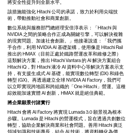
將安全性提升到全新水平。
該措施能強化 Hitachi 公司的承諾，致力於利用尖端技
術，帶動推動社會和商業創新。
數位系統與服務部門總經理安倍淳表示：「Hitachi 與
NVIDIA 之間的策略合作正成為關鍵引擎，可以解決複雜
的現實問題、加速社會創新。」他接著說道：「我們攜
手合作，利用 NVIDIA AI 基礎架構，使用像是 Hitachi Rail
推出的 HMAX（目前正處於鐵路營運改革和維修之際）
這類解決方案，推出 Hitachi Vantara 的 AI 解決方案組合
Hitachi iQ，對 Hitachi 液冷 AI 資料中心等解決方案表示支
持，有支援生成式 AI 基礎，能實現數位轉型 (DX) 和綠色
轉型 (GX)。再透過建立全球 NVIDIA AI Factory，我們可
以立即實現跨地區和跨組織的「One Hitachi」營運。這種
綜效能加速實體 AI 創新，HMAX 就是絕佳典範。
將企業願景付諸實行
Hitachi 會將 AI Factory 將實現 Lumada 3.0 願景視為根本
步驟。Lumada 是 Hitachi 的營運模式，旨在透過共創數位
轉型，協助企業解決商業和社會問題。善用 Hitachi 廣泛
領域知識和技術專長，結合 AI 技術，將資料轉化為價