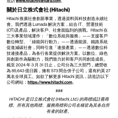
造訪
www.hitachivantara.com
。
關於日立株式會社 (Hitachi)
Hitachi 推廣社會創新事業，透過資料與科技創造永續社
會。我們透過 Lumada 解決方案，結合 IT、營運技術
(OT)及產品，解決客戶、社會面臨到的挑戰。Hitachi 在
三大事業領域運作：「數位系統與服務」——支援客戶
數位轉型、「綠能與行動力」——透過能源、鐵路系統
促進減碳社會，同時引進「連接產業」——透過數位科
技連接產品，為各行各業提供解決方案。以數位、綠色
與創新作為驅動力，我們致力於和客戶共同創造成長。
截至 2024 年 3 月 31 日止，公司分為三大部門，總營收
為 85,643 億日圓，擁有 573 間合併子公司，還有約莫 27
萬名全球員工。如欲了解更多 Hitachi 資訊，請造訪以下
公司網站：
https://www.hitachi.com
。
###
HITACHI 是日立株式會社 (Hitachi, Ltd.) 的商標或註冊商
標。所有其他商標、服務商標和公司名稱皆為其各自所
有者的財產。