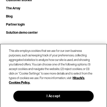
The Array
Blog
Partner login
Solution demo center
Call us at +1.678.403.3035
This site employs cookies that we use for our own business
purposes, such as keeping track of your preferences, collecting
aggregated statistics to analyze how our site is used, and showing
you tailored offers. You can choose one of the following options: (1)
Our locations
accept cookies and navigate the website; (2) reject cookies; or (3)
click on “Cookie Settings” to see more details and to select from the
types of cookies we use. For more information, visit
Hitachi's
Contact us
Cookies Policy.
I Accept
© Hitachi Vantara LLC 2026. All Rights Reserved.
Terms of Use
Privacy Policy
Legal
Sitemap