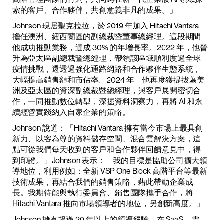
索的客戶、合作夥伴，共創意義非凡的成果。」
Johnson 現居聖克拉拉，於 2019 年加入 Hitachi Vantara
擔任澳洲、紐西蘭區的副總裁暨董事總經理。這段期間
他成功推動業務，達成 30% 的年增長率。2022 年，他晉
升為亞太區副總裁暨總經理，帶領該區域順利度過全球
疫情挑戰，還透過強化通路網路和合作夥伴生態系統，
大幅提高銷售額和市佔率。2024 年，他再度獲提拔為美
洲及亞太區的資深副總裁暨總經理，與客戶展開密切合
作，一同推動數位轉型，深掘資料洞察力，再將 AI 和永
續經營實踐納入自家企業的策略。
Johnson 說道：「Hitachi Vantara 擁有當今市場上最具創
新力、以客為尊的資料儲存空間、混合雲解決方案，這
點可從我們每天收到的客戶和合作夥伴回饋意見中，得
到印證。」Johnson 表示：「我的目標是協助公司擴大領
導地位，利用例如：全新 VSP One Block 高階平台等最新
技術成果，再結合我們的銷售策略，藉此帶動企業成
長。我期待能與執行委員會、銷售團隊攜手合作，將
Hitachi Vantara 推向市場領導者的地位，另創新高度。」
Johnson 擁有超過 20 年以上的領導經驗，在 SaaS、雲