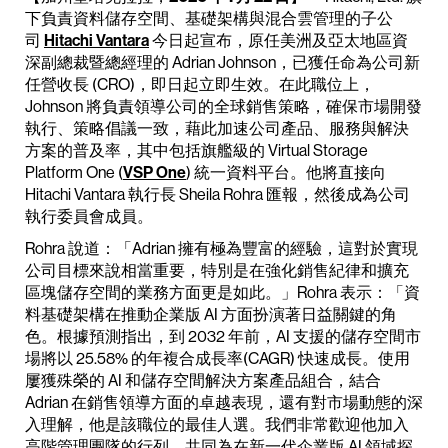
下負責資料儲存空間、基礎架構與混合雲管理的子公
司
Hitachi Vantara
今日起宣布，原任美洲及亞太地區資
深副總裁暨總經理的 Adrian Johnson，已獲任命為公司新
任營收長 (CRO)，即日起立即生效。在此職位上，
Johnson 將負責領導公司的全球銷售策略，確保市場開發
執行、策略倡議一致，藉此加速公司產品、服務與解決
方案的普及率，其中包括旗艦級的 Virtual Storage
Platform One (
VSP One
) 統一資料平台。他將直接向
Hitachi Vantara 執行長 Sheila Rohra 匯報，然後成為公司
執行委員會成員。
Rohra 說道：「Adrian 擁有極為豐富的經驗，這對於實現
公司目標來說相當重要，特別是在強化銷售紀律和擴充
區塊儲存空間的業務方面更是如此。」Rohra 表示：「資
料基礎架構在推動企業版 AI 方面扮演著日益關鍵的角
色。根據預測指出，到 2032 年前，AI 支援的儲存空間市
場將以 25.58% 的年複合成長率(CAGR) 快速成長。使用
屢獲殊榮的 AI 和儲存空間解決方案產品組合，結合
Adrian 在銷售領導方面的卓越表現，還有對市場動態的深
入理解，他是該職位的最佳人選。我們非常歡迎他加入
高階管理團隊的行列，共同為在新一代企業版 AI 領域探