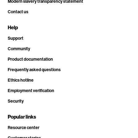
Modern slavery transparency statement
Contact us
Help
Support
Community
Product documentation
Frequently asked questions
Ethics hotline
Employment verification
Security
Popular links
Resource center
Customer stories