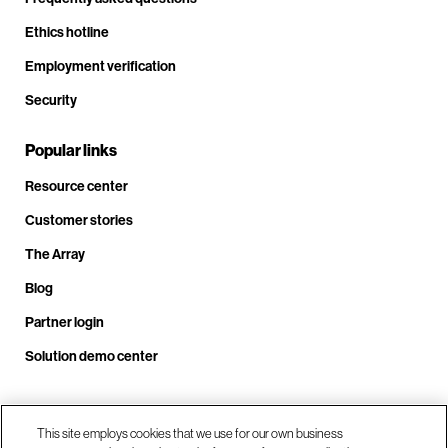
Ethics hotline
Employment verification
Security
Popular links
Resource center
Customer stories
The Array
Blog
Partner login
Solution demo center
Call us at +1.678.403.3035
This site employs cookies that we use for our own business