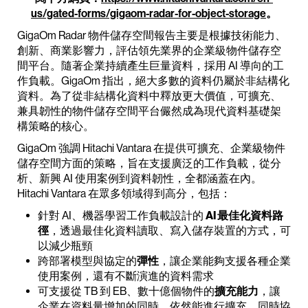
us/gated-forms/gigaom-radar-for-object-storage
。
GigaOm Radar 物件儲存空間報告主要是根據技術能力、
創新、商業影響力，評估領先業界的企業級物件儲存空
間平台。隨著企業持續產生巨量資料，採用 AI 導向的工
作負載。GigaOm 指出，絕大多數的資料仍屬於非結構化
資料。為了從非結構化資料中釋放更大價值，可擴充、
兼具韌性的物件儲存空間平台儼然成為現代資料基礎架
構策略的核心。
GigaOm 強調 Hitachi Vantara 在提供可擴充、企業級物件
儲存空間方面的策略，旨在支援廣泛的工作負載，從分
析、新興 AI 使用案例到資料韌性，全都涵蓋在內。
Hitachi Vantara 在眾多領域得到高分，包括：
針對 AI、機器學習工作負載設計的
AI 最佳化資料路
徑
，透過最佳化資料讀取、寫入儲存裝置的方式，可
以減少瓶頸
跨部署模型與協定的
彈性
，讓企業能夠支援各種企業
使用案例，還有不斷演進的資料需求
可支援從 TB 到 EB、數十億個物件的
擴充能力
，讓
企業在資料量增加的同時，依然能進行擴充，同時協