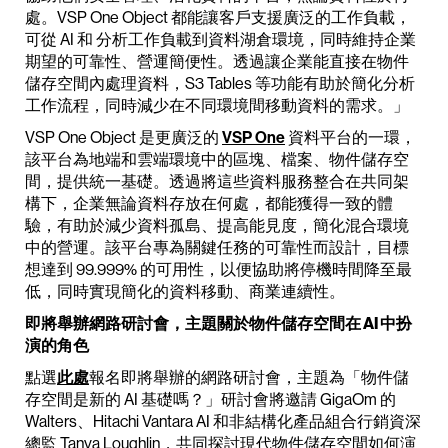
處。VSP One Object 都能讓客戶支援廣泛的工作負載，
可從 AI 和 分析工作負載到資料湖倉環境，同時維持企業
期望的可靠性、營運簡便性。透過讓企業能直接在物件
儲存空間內處理資料，S3 Tables 等功能有助於簡化分析
工作流程，同時減少在不同環境間移動資料的需求。」
VSP One Object 是更廣泛的
VSP One
資料平台的一環，
該平台為地端和雲端環境中的區塊、檔案、物件儲存空
間，提供統一基礎。透過將這些資料服務整合在共同架
構下，企業無論資料存放在何處，都能獲得一致的體
驗，有助於減少資料孤島、提高能見度，簡化混合環境
中的營運。該平台專為關鍵任務的可靠性而設計，目標
想達到 99.999% 的可用性，以便協助將停機時間降至最
低，同時實現簡化的資料移動、商業連續性。
即將舉辦網路研討會，主題關於物件儲存空間在 AI 中扮
演的角色
點選
此處
報名即將舉辦的網路研討會，主題為「物件儲
存空間是新的 AI 基礎嗎？」研討會將邀請 GigaOm 的
Walters、Hitachi Vantara AI 和非結構化產品組合行銷資深
總監 Tanya Loughlin，共同探討現代物件儲存空間如何演