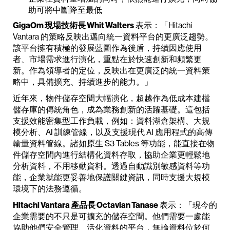
助可將中斷降至最低
GigaOm 現場技術長 Whit Walters
表示：「Hitachi
Vantara 的策略反映出邁向統一資料平台的更廣泛趨勢。
該平台擁有積極的發展藍圖作為後盾，持續因應使用
者、市場需求進行演化，重點在於快速創新和頻繁更
新。作為領導者的定位，反映出在更廣泛的統一資料策
略中，具備擴充、持續進步的能力。」
近年來，物件儲存空間大幅演化，超越作為低成本建檔
儲存庫的傳統角色，成為業務創新的活躍基礎。這包括
支援效能密集型工作負載，例如：資料湖倉架構、大規
模分析、AI 訓練管線，以及支援現代 AI 應用程式的高傳
輸量資料管線。諸如原生 S3 Tables 等功能，能直接在物
件儲存空間內進行結構化資料存取，協助企業更輕鬆地
分析資料，不用移動資料。透過自動識別敏感資料等功
能，企業就能更妥善地保護關鍵資訊，同時支援大規模
環境下的法務遵循。
Hitachi Vantara 產品長 Octavian Tanase
表示：「現今的
企業需要的不只是可擴充的儲存空間。他們需要一處能
協助他們安全管理、活化資料的平台，無論資料位於何