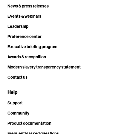
News & press releases
Events & webinars
Leadership
Preference center
Executive briefing program
Awards & recognition
Modern slavery transparency statement
Contact us
Help
Support
Community
Product documentation
Frequently asked questions