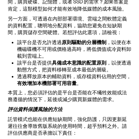
間，購買硬碟、記憶體，或者 SSD 的需求？
果答案是
如
肯定，這類模型如何才能有效地降低媒體的成本風險。
另一方面，可透過在內部部署環境、雲端之間軟體定義
的資料配置，聰明地分配資料，協助您避免在短缺期
間，購買儲存空間硬體。若想評估此選項，請檢視：
該平台是否允許透過
原則驅動的分層機制
，以便在本
機磁碟機不可用或價格過高時，將低價值或冷資料卸
載到雲端上。
該平台是否提供
具備成本意識的配置原則
，以便透過
動態方式，把資料移轉至成本最低的層級。
透過釋放原本的輔助資料，或存檔資料佔用的空間，
有效增加本機部署可用容量
。
本質上，您必須評估的是平台是否能在不犧牲效能或法
務遵循的情況下，延後或減少購買新媒體的需求。
評估資料保護風險的方法
託管模式也能在供應短缺期間，強化防護，只因更新延
遲往往會導致舊版系統的使用時間，超乎預料之外。請
評估供應商是否承擔以下責任：