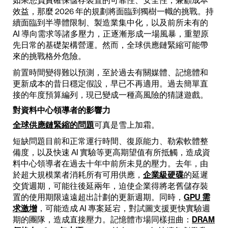
如果您負責確保儲存裝置的可靠性、安全性，兼顧成本
效益，那麼 2026 年的規劃將面臨到獨樹一幟的挑戰。持
續面臨到半導體限制、製造業集中化，以及前所未有的
AI 導向需求等諸多壓力，正逐漸形成一場風暴，重塑原
先日常的基礎架構營運。然而，全球供應鏈緊縮可能帶
來的挑戰格外危險。
前置時間變得難以預測，至於過去有關媒體、記憶體和
更新成本的昔日穩定假設，早已不再適用。過去簡單直
接的年度預算編列，現已變成一種高風險的猜謎遊戲。
對資料中心領導者的影響力
全球供應鏈緊縮的問題
可真是雪上加霜。
短缺問題目前和正常運行時間、復原能力、勒索軟體整
備度，以及快速 AI 實驗等更高期望值有所抵觸，造成資
料中心領導者在過去十年中前所未見的壓力。去年，由
於超大規模業者消耗所有可用供應，
企業級硬碟
的延遲
交貨週期，可能往後延兩年，迫使企業得將老舊儲存裝
置的使用期限遠遠超出計劃的更新週期。同時，
GPU 需
求激增
，可能造成 AI 專案延宕，對試圖支援更快實驗週
期的團隊，造成直接壓力。記憶體市場同樣扭曲：
DRAM