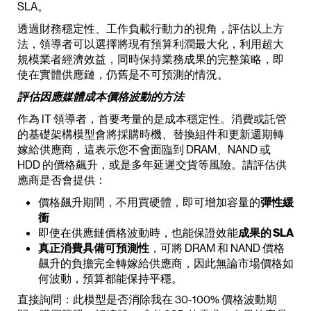
SLA。
透過財務穩定性、工作負載行動力的視角，評估以上方
法，領導者可以選擇將現有預算利潤最大化，利用超大
規模業者經濟效益，同時保持業務成果的完整策略，即
使在實體供應鏈，仍舊是不可預測的情況。
評估因應媒體成本價格波動的方法
作為 IT 領導者，首要考量的是成本穩定性。消費或託管
的基礎架構模型會將採購時機、替換組件和更新週期轉
嫁給供應商，這表示您不會面臨到 DRAM、NAND 或
HDD 的價格飆升，或是多年延遲交貨等風險。請評估供
應商是否會提供：
價格飆升期間，不用買硬體，即可增加容量的
彈性緩
衝
即使在供應鏈價格波動時，也能保證效能
成果的 SLA
真正消費具備可預測性
，可將 DRAM 和 NAND 價格
飆升的負擔完全轉嫁給供應商，因此無論市場價格如
何波動，預算都能保持平穩。
直接詢問：此模型是否消除我在 30-100% 價格波動期