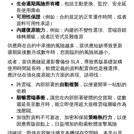
生命週期風險所有權
，包括主動更換、監控、安全延
長使用壽命
可用性保證
（例如：合約規定的正常運作時間，或者
資料可用性承諾）
內建復原能力
，例如：內建的不變性選項、雲端容錯
移轉層級，或者託管式災難復原
供應商在合約中承擔的風險越多，當供應短缺導致更新
週期延後數月或數年時，您面臨到的風險就越小。
或者，當供應鏈延遲影響備份 SLA，導致舊版基礎架構
使用時間延長時，軟體定義的資料配置倒也是種選擇。
應評估在強化復原能力方面的表現。請尋找：
跨雲端、內部部署的
自動複製
，以便避開單一站點的
依賴
順暢雲端暴衝，
讓您在內部部署硬體的交貨期，從數
週延長至數月時，能立即使用超大規模雲端層級作為
洩壓閥。
加強對資料不可篡改、加密和保留
策略執行力
，以便
因應舊版節點上，日益增加的勒索軟體攻擊風險
請確認：即使在我無法擴充本機儲存空間時，本平台是