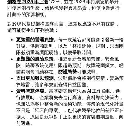
價格在 2025 年上漲
172%，並在 2026 年持續急劇攀升，
即使是例行升級，價格也變得異常昂貴，迫使企業進行
計劃外的預算權衡。
對於現代基礎架構團隊而言，連鎖反應遠不只有採購，
還可能衍生出下列挑戰：
更繁重的營運負擔。
每一次延宕都可能會引發新一輪
升級、供應商談判，以及「替換延伸」規劃，只因團
隊必須重新調配硬體，以便爭取時間。
更艱難的風險決策。
推遲更新會增加營運、安全風
險：隨著系統使用年限超過預期，故障範圍擴大、韌
體漏洞會持續存在，
防護態勢
可能減弱。
支出更加難以預測。
波動價格會將例行更新，變為預
算地雷，讓多年規劃變得日益困難。
資料智慧停滯。
當基礎架構無法為 AI 工作負載，進
行擴展時，企業將失去進行高速、資料導向決策力，
也無法為客戶整合新的技術功能。停滯的現代化計畫
不只是「延宕的專案」，也代表競爭地位的差距正在
擴大，原因是競爭對手正以更快的實驗週期速度，向
前邁進。