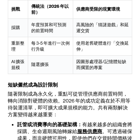
傳統法（2026 年以
挑戰
供應商受限的現實環境
前）
年度預算和可預測
高風險的「猜謎遊戲」和延
採購
的前置時間
遲交貨
重新整
每 3-5 年進行一次例
使用老舊硬體進行「交換延
理
行升級
伸」
AI 擴張
因圖形處理器/記憶體短缺
隨選擴張
規模
而擱置的專案
短缺儼然成為設計限制
隨著限制成為永久化，重點可從管理供應商前置時間，
轉向消除對硬體的依賴。2026 年的成功定義在於不用等
待裝運清單，即可擴大成果規模的能力。共有兩類解決
方案變得越來越重要：
託管或消費導向的基礎架構：
有越來越多的組織會將
採購、生命週期風險轉嫁給
服務供應商
。可透過確保
成果，而非硬體可用性，即使他們在交貨時間價格波