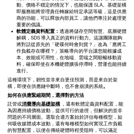
動、價格不穩定的情況下，也能保護 SLA。基礎架構
即服務能將管理責任轉嫁給特定承諾等級，這是供應
商的功能，可以釋放內部員工，讓他們專注於處理更
重要的倡議。
軟體定義資料配置：
透過將儲存空間智慧、底層硬體
解耦，SDS 導入真正的資料行動力。這讓團隊能夠
將對話從原先的「硬碟何時會到貨？」改為「應將工
作負載存在哪裡？」策略導向的平台讓您能根據成
本、效能或可用性，在地端、雲端之間順暢移動資
料，確保即使在本機硬體擴張停滯時，營運也能持續
進行。
這種環境下，韌性並非來自更佳預測，而是來自於架
構，即便在供應鏈中斷時，也不會崩潰的系統
。
如何在供應緊縮期間，選擇對的方法
託管或
消費導向基礎架構
，還有軟體定義資料配置，能
為因應持續價格波動，提供可行的途徑，但解決的並非
問題的不同層面。選取合適方案始於評估每種模型，如
何吸收媒體成本波動，還有每種模型如何實現工作負載
的智慧配置，以便在傳統硬體時程受阻時，可以滿足