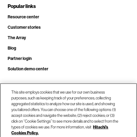
Popular links
Resource center
Customer stories
The Array
Blog
Partner login
Solution demo center
Call us at +1.678.403.3035
This site employs cookies that we use for our own business
purposes, such as keeping track of your preferences, collecting
aggregated statistics to analyze how our site is used, and showing
you tailored offers. You can choose one of the following options: (1)
Our locations
accept cookies and navigate the website; (2) reject cookies; or (3)
click on “Cookie Settings” to see more details and to select from the
types of cookies we use. For more information, visit
Hitachi's
Contact us
Cookies Policy.