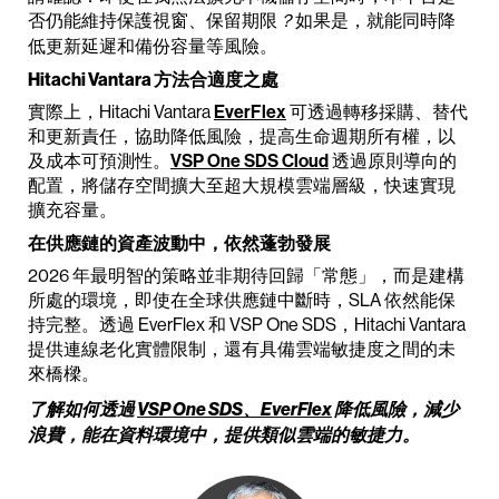
否仍能維持保護視窗、保留期限
如果是，就能同時降
？
低更新延遲和備份容量等風險。
Hitachi Vantara 方法合適度之處
實際上，Hitachi Vantara
EverFlex
可透過轉移採購、替代
和更新責任，協助降低風險，提高生命週期所有權，以
及成本可預測性。
VSP One SDS Cloud
透過原則導向的
配置，將儲存空間擴大至超大規模雲端層級，快速實現
擴充容量。
在供應鏈的資產波動中，依然蓬勃發展
2026 年最明智的策略並非期待回歸「常態」，而是建構
所處的環境，即使在全球供應鏈中斷時，SLA 依然能保
持完整。透過 EverFlex 和 VSP One SDS，Hitachi Vantara
提供連線老化實體限制，還有具備雲端敏捷度之間的未
來橋樑。
了解如何透過
VSP One SDS、EverFlex
降低風險，減少
浪費
，能在資料環境中，提供類似雲端的敏捷力。