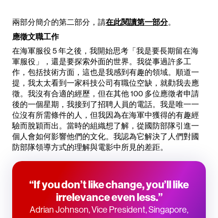
兩部分簡介的第二部分，請
在此閱讀第一部分
。
應徵文職工作
在海軍服役 5 年之後，我開始思考「我是要長期留在海
軍服役」，還是要探索外面的世界。我從事過許多工
作，包括技術方面，這也是我感到有趣的領域。順道一
提，我太太看到一家科技公司有職位空缺，就勸我去應
徵。我沒有合適的經歷，但在其他 100 多位應徵者申請
後的一個星期，我接到了招聘人員的電話。我是唯一一
位沒有所需條件的人，但我因為在海軍中獲得的有趣經
驗而脫穎而出。當時的組織想了解，從國防部隊引進一
個人會如何影響他們的文化。我認為它解決了人們對國
防部隊領導方式的理解與電影中所見的差距。
“If you don’t like change, you’ll like
irrelevance even less.”
Adrian Johnson, Vice President, Singapore,