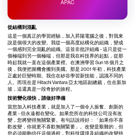
APAC
從結構到混亂
這是一個真正的學習經驗，加入昇陽電腦之後，對我來
說是個很大的改變。我從一個高度結構化的組織，變成
一個感到完全混亂的組織。這並非批評組織 - 這只是從一
個極端到另一個極端，但那是我在科技界的起點，從那
時起我就一直在這個產業裡。在澳洲學習 Sun 18 個月之
後，我便把握機會搬到美國。那是 2001 年初，科技產業
正處於巨變時期。我住在矽谷學習新技能，認識不同的
人。而現在是 Hitachi Vantara 亞太地區副總裁，住在新加
坡，這還真是一段奇妙的旅程。
技術變化很快，請做好準備
當您加入科技產業，就是加入了一個令人振奮、創新的
產業 - 但永遠都在變化。如果您所在的科技公司沒有改
變，您將變得無關緊要。有句話說得好：「如果你不喜
歡改變，你就更不喜歡無關緊要」。改變是艱難的，但
您必須能夠信任這個過程，對科技環境及組織的改變持