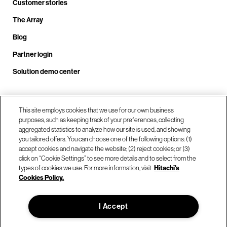
Customer stories
The Array
Blog
Partner login
Solution demo center
Call us at +1.678.403.3035
This site employs cookies that we use for our own business
purposes, such as keeping track of your preferences, collecting
aggregated statistics to analyze how our site is used, and showing
you tailored offers. You can choose one of the following options: (1)
Our locations
accept cookies and navigate the website; (2) reject cookies; or (3)
click on “Cookie Settings” to see more details and to select from the
types of cookies we use. For more information, visit
Hitachi's
Contact us
Cookies Policy.
I Accept
© Hitachi Vantara LLC 2026. All Rights Reserved.
Terms of Use
Privacy Policy
Legal
Sitemap