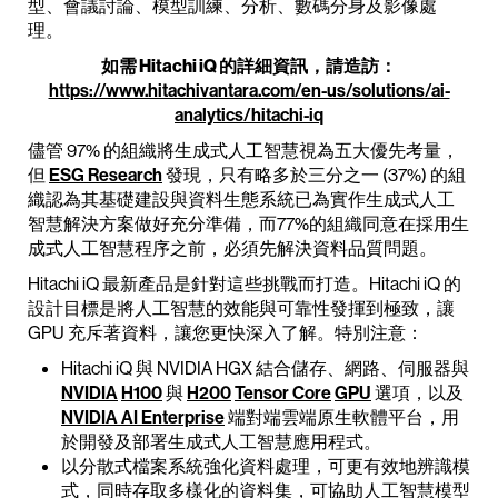
型、會議討論、模型訓練、分析、數碼分身及影像處
理。
如需 Hitachi iQ 的詳細資訊，請造訪：
https://www.hitachivantara.com/en-us/solutions/ai-
analytics/hitachi-iq
儘管 97% 的組織將生成式人工智慧視為五大優先考量，
但
ESG Research
發現，只有略多於三分之一 (37%) 的組
織認為其基礎建設與資料生態系統已為實作生成式人工
智慧解決方案做好充分準備，而77%的組織同意在採用生
成式人工智慧程序之前，必須先解決資料品質問題。
Hitachi iQ 最新產品是針對這些挑戰而打造。Hitachi iQ 的
設計目標是將人工智慧的效能與可靠性發揮到極致，讓
GPU 充斥著資料，讓您更快深入了解。特別注意：
Hitachi iQ 與 NVIDIA HGX 結合儲存、網路、伺服器與
NVIDIA
H100
與
H200
Tensor Core
GPU
選項，以及
NVIDIA AI Enterprise
端對端雲端原生軟體平台，用
於開發及部署生成式人工智慧應用程式。
以分散式檔案系統強化資料處理，可更有效地辨識模
式，同時存取多樣化的資料集，可協助人工智慧模型