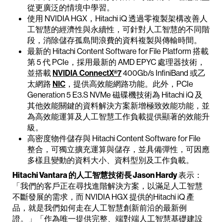
從更廣泛的情境中學習。
使用 NVIDIA HGX，Hitachi iQ 透過零複製架構改善人
工智慧的經濟性與永續性，可針對人工智慧的不同階
段，消除儲存孤島間浪費的資料複製與傳輸時間。
最新的 Hitachi Content Software for File Platform 搭載
第 5 代 PCIe，採用最新的 AMD EPYC 處理器技術，
並搭載
NVIDIA ConnectX®7
400Gb/s InfiniBand 或乙
太網路
NIC
，提供高效能網路功能。此外，PCIe
Generation 5 E3.S NVMe 磁碟機技術為 Hitachi iQ 及
其他效能關鍵的資料解決方案新增極致效能功能，並
為高效能運算及人工智慧工作負載提供顯著的效能升
級。
高密度物件儲存與 Hitachi Content Software for File
整合，可獨立擴充運算與儲存，並具備彈性，可因應
多樣且變動的資料大小、資料型別及工作負載。
Hitachi Vantara 的人工智慧技術長 Jason Hardy
表示：
「我們的客戶正在尋找進階解決方案，以滿足人工智慧
不斷發展的需求，而 NVIDIA HGX 提供的Hitachi iQ 產
品，就是我們如何走在人工智慧創新前沿的最新例
證。」「作為唯一提供完整、端對端人工智慧基礎建設