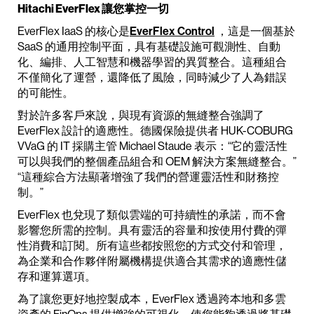
Hitachi EverFlex 讓您掌控一切
EverFlex IaaS 的核心是
EverFlex Control
，這是一個基於
SaaS 的通用控制平面，具有基礎設施可觀測性、自動
化、編排、人工智慧和機器學習的異質整合。這種組合
不僅簡化了運營，還降低了風險，同時減少了人為錯誤
的可能性。
對於許多客戶來說，與現有資源的無縫整合強調了
EverFlex 設計的適應性。德國保險提供者 HUK-COBURG
VVaG 的 IT 採購主管 Michael Staude 表示：“它的靈活性
可以與我們的整個產品組合和 OEM 解決方案無縫整合。”
“這種綜合方法顯著增強了我們的營運靈活性和財務控
制。”
EverFlex 也兌現了類似雲端的可持續性的承諾，而不會
影響您所需的控制。具有靈活的容量和按使用付費的彈
性消費和訂閱。所有這些都按照您的方式交付和管理，
為企業和合作夥伴附屬機構提供適合其需求的適應性儲
存和運算選項。
為了讓您更好地控製成本，EverFlex 透過跨本地和多雲