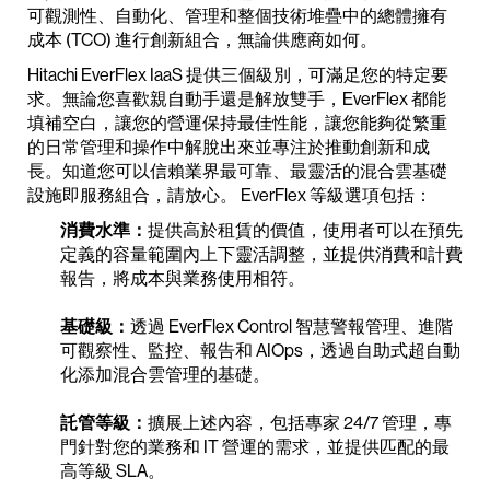
可觀測性、自動化、管理和整個技術堆疊中的總體擁有
成本 (TCO) 進行創新組合，無論供應商如何。
Hitachi EverFlex IaaS 提供三個級別，可滿足您的特定要
求。無論您喜歡親自動手還是解放雙手，EverFlex 都能
填補空白，讓您的營運保持最佳性能，讓您能夠從繁重
的日常管理和操作中解脫出來並專注於推動創新和成
長。知道您可以信賴業界最可靠、最靈活的混合雲基礎
設施即服務組合，請放心。 EverFlex 等級選項包括：
消費水準：
提供高於租賃的價值，使用者可以在預先
定義的容量範圍內上下靈活調整，並提供消費和計費
報告，將成本與業務使用相符。
基礎級：
透過 EverFlex Control 智慧警報管理、進階
可觀察性、監控、報告和 AIOps，透過自助式超自動
化添加混合雲管理的基礎。
託管等級：
擴展上述內容，包括專家 24/7 管理，專
門針對您的業務和 IT 營運的需求，並提供匹配的最
高等級 SLA。