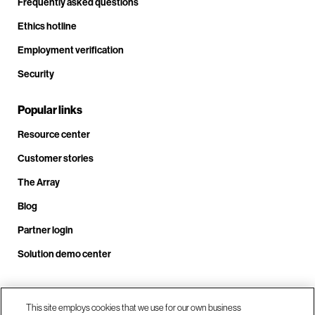
Frequently asked questions
Ethics hotline
Employment verification
Security
Popular links
Resource center
Customer stories
The Array
Blog
Partner login
Solution demo center
Call us at +1.678.403.3035
This site employs cookies that we use for our own business