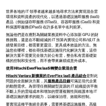
世界各地的 IT 領導者越來越多地尋求方法來實現混合雲
環境和資料資產的現代化，以透過基礎設施即服務 (IaaS)
產品（例如儲存即服務 (STaaS)、容器即服務 (CaaS) 和資
料保護即服務(DPaaS) 在許多名單中名列前茅。
無論他們是在應對為關鍵業務資料中心添加新 GPU 的財
務挑戰，還是在不斷縮減的 IT 預算內實現公司和/或 IT 永
續發展目標，都需要更靈活、更具成本效益的方法。無
論您在哪裡，都在尋找基礎設施現代化解決方案，這些
解決方案不需要完全致力於公有雲，整合私有雲基礎架
構的控制和安全性，而不會帶來麻煩或意外成本。
使用 Hitachi EverFlex IaaS 轉變企業混合雲
Hitachi Vantara 新擴展的 EverFlex IaaS 產品組合
是對此
問題的全面解決方案，其
服務產品目錄
可滿足現代企業
的動態需求。為管理任務關鍵型資源的 IT 組織提供平衡
不斷上升的雲端成本和增加的營運複雜性與維護本地 IT
基礎設施的要求的能力，以確保治理、效能和控制。
要實現這種平衡絕非易事，需要將基礎設施服務、高級