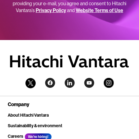
providing your e-mail, you agree and consent to Hitachi
Vantara’s
Privacy Policy
and
Website Terms of Use
Company
About Hitachi Vantara
Sustainability & environment
Careers
We're hiring!