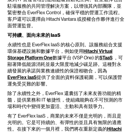
駐場服務的共同管理解決方案，以增強其內部團隊，並
緊密整合 EverFlex Control，確保平穩的營運工作流程。
客戶還可以選擇由 Hitachi Vantara 或授權合作夥伴進行全
面營運監督。
可持續、面向未來的 IaaS
永續性也是 EverFlex IaaS 的核心原則。該服務組合支援
環保基礎設施和數據平台，例如使用
Hitachi Virtual
Storage Platform One
數據平台 (VSP One) 的
STaaS
，可
顯著降低能源消耗並最大限度地減少碳足跡。這種對永
續發展的承諾與業務連續性的保證相吻合，因為
EverFlex IaaS
提供了全面的資料保護範圍，可以保護營
運免受災難的影響。
除了永續性之外，EverFlex 還囊括了未來友善功能的精
髓，提供業務和 IT 敏捷性，使組織能夠在不可預測的市
場和時代中變得更加靈活、主動和具有競爭力。
有了 EverFlex IaaS，商業的未來不僅是光明的，而且是
光明的。它是可持續的、有彈性的並且具有無限的適應
性。在接下來的一個月裡，我們將在重新定義的
Hitachi