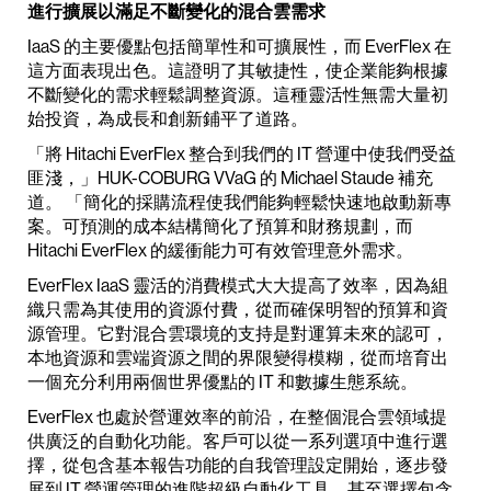
進行擴展以滿足不斷變化的混合雲需求
IaaS 的主要優點包括簡單性和可擴展性，而 EverFlex 在
這方面表現出色。這證明了其敏捷性，使企業能夠根據
不斷變化的需求輕鬆調整資源。這種靈活性無需大量初
始投資，為成長和創新鋪平了道路。
「將 Hitachi EverFlex 整合到我們的 IT 營運中使我們受益
匪淺，」HUK-COBURG VVaG 的 Michael Staude 補充
道。 「簡化的採購流程使我們能夠輕鬆快速地啟動新專
案。可預測的成本結構簡化了預算和財務規劃，而
Hitachi EverFlex 的緩衝能力可有效管理意外需求。
EverFlex IaaS 靈活的消費模式大大提高了效率，因為組
織只需為其使用的資源付費，從而確保明智的預算和資
源管理。它對混合雲環境的支持是對運算未來的認可，
本地資源和雲端資源之間的界限變得模糊，從而培育出
一個充分利用兩個世界優點的 IT 和數據生態系統。
EverFlex 也處於營運效率的前沿，在整個混合雲領域提
供廣泛的自動化功能。客戶可以從一系列選項中進行選
擇，從包含基本報告功能的自我管理設定開始，逐步發
展到 IT 營運管理的進階超級自動化工具。甚至選擇包含