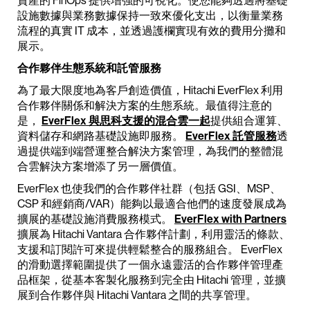
資產的 FinOps 提供增強的可視化。使您能夠透過將基礎
設施數據與業務數據保持一致來優化支出，以衡量業務
流程的真實 IT 成本，並透過護欄實現有效的費用分攤和
展示。
合作夥伴生態系統和託管服務
為了最大限度地為客戶創造價值，Hitachi EverFlex 利用
合作夥伴關係和解決方案的生態系統。最值得注意的
是，
EverFlex 與思科支援的混合雲一起
提供組合運算、
資料儲存和網路基礎設施即服務。
EverFlex 託管服務
透
過提供端到端營運整合解決方案管理，為我們的整體混
合雲解決方案增添了另一層價值。
EverFlex 也使我們的合作夥伴社群（包括 GSI、MSP、
CSP 和經銷商/VAR）能夠以最適合他們的速度發展成為
擴展的基礎設施消費服務模式。
EverFlex with Partners
擴展為 Hitachi Vantara 合作夥伴計劃，利用靈活的條款、
支援和訂閱許可來提供輕鬆整合的服務組合。 EverFlex
的滑動選擇範圍提供了一個永遠靈活的合作夥伴管理產
品框架，從基本客製化服務到完全由 Hitachi 管理，並擴
展到合作夥伴與 Hitachi Vantara 之間的共享管理。