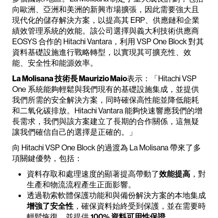
向歐洲、亞洲和美洲的新興市場擴張，因此需要強大且
現代化的儲存解決方案，以提高其 ERP、供應鏈和企業
績效管理系統的效能。該公司選擇與義大利技術供應商
EOSYS 合作的 Hitachi Vantara，利用 VSP One Block 對其
資料基礎設施進行戰略轉型，以實現其可擴充性、效
能、安全性和能源效率。
La Molisana 技術長 Maurizio Maio
表示：「Hitachi VSP
One 系統能夠輕鬆與我們現有的基礎設施集成，並提供
我們所需的安全解決方案，同時確保高性能並降低能耗
和二氧化碳排放。Hitachi Vantara 能夠快速響應我們的增
長需求，我們與該方案建立了長期的合作關係，這無疑
讓我們確信自己的選擇是正確的。」
向 Hitachi VSP One Block 的過渡為 La Molisana 帶來了多
項關鍵優勢，包括：
資料存取和處理速度的顯著提高帶動了
效能提高
，對
生產和物流流程產生正面影響。
透過勒索軟體保護功能和與備份解決方案的本地集成
增強了安全性
，確保資料始終受到保護，並在需要時
輕鬆恢復，並提供
100% 資料可用性保證
。