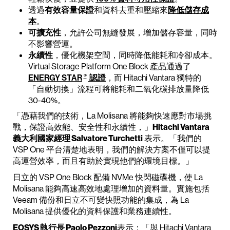
透過
有效容量保證
和資料去重和壓縮來
降低儲存成
本
。
可擴充性
，允許公司無縫發展，增加儲存容量，同時
不影響營運。
永續性
，優化機架空間，同時降低能耗和冷卻成本。
Virtual Storage Platform One Block 產品通過了
®
ENERGY STAR
認證
，而 Hitachi Vantara 獨特的
「自動切換」流程可將能耗和二氧化碳排放量降低
30-40%。
「憑藉我們的技術，La Molisana 將能夠快速應對市場挑
戰，保證高效能、安全性和永續性，」
Hitachi Vantara
義大利國家經理 Salvatore Turchetti
表示。「我們的
VSP One 平台清楚地表明，我們的解決方案不僅可以提
高運營效率，而且有助於實現他們的環境目標。」
日立的 VSP One Block 配備 NVMe 快閃磁碟機，使 La
Molisana 能夠高速高效地處理增加的資料量。實施包括
Veeam 備份和日立不可變快照功能的集成，為 La
Molisana 提供優化的資料保護和業務連續性。
EOSYS 執行長 Paolo Pezzoni
表示：「與 Hitachi Vantara