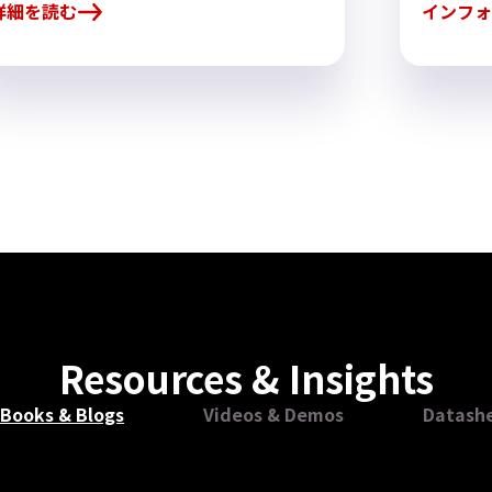
詳細を読む
インフォ
Resources & Insights
Books & Blogs
Videos & Demos
Datash