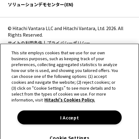
ソリューションデモセンター(EN)
© Hitachi Vantara LLC and Hitachi Vantara, Ltd. 2026. All
Rights Reserved.
サイトの利用条件
プライバシーポリシー
This site employs cookies that we use for our own
business purposes, such as keeping track of your
* 製品の改良などのため、予告なく変更することがあります。
preferences, collecting aggregated statistics to analyze
*1 日立独自のErasure Codingによるデータ保護技術Hitachi
how our site is used, and showing you tailored offers. You
Polyphase Erasure Coding(HPEC)は、ユーザーデータの格納
can choose one of the following options: (1) accept
cookies and navigate the website; (2) reject cookies; or
先とは異なる1つ以上のストレージノードにデータ復元用の符
(3) click on “Cookie Settings” to see more details and to
号を格納し、障害発生時のデータアクセス継続性を高めます。
select from the types of cookies we use. For more
米国特許第10,185,624号、米国特許第10,496,479号取得済。
information, visit
Hitachi's Cookies Policy.
- Amazon Web ServicesおよびAWSは、米国およびその他の
諸国におけるAmazon.com,Inc.の商標です。
I Accept
- Microsoft、Azureは、米国 Microsoft Corporationの米国お
よびその他の国における登録商標または商標です。
Cookie Settings
- Google Cloudは、Google LLCの商標です。