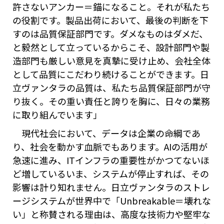
許さないアンカー＝錨になること。それが私たち
の役割です。製品出荷において、最後の判断を下
すのは品質保証部門です。ダメなものはダメだ、
と毅然として立っているからこそ、設計部門や製
造部門も厳しい意見を真摯に受け止め、会社全体
として品質にこだわり続けることができます。日
立ヴァンタラの品質は、私たち品質保証部門が守
り抜く。その重い責任と誇りを胸に、日々の業務
に取り組んでいます」
現代社会において、データは企業の命綱であ
り、社会を動かす血脈でもあります。AIの活用が
急速に進み、ITインフラの重要性がかつてないほ
ど増しているいま、システムが停止すれば、その
影響は計り知れません。日立ヴァンタラのストレ
ージシステムが世界中で「Unbreakable＝壊れな
い」と称賛される理由は、高度な技術力や堅牢な